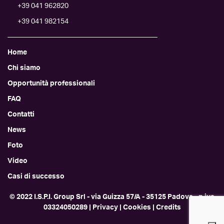
+39 041 962820
+39 041 982154
Home
Chi siamo
Opportunità professionali
FAQ
Contatti
News
Foto
Video
Casi di successo
© 2022 I.S.P.I. Group Srl - via Guizza 57/A - 35125 Padova - p.iva
03324050289
|
Privacy
|
Cookies
|
Credits